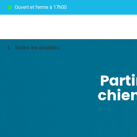
Ouvert
et ferme à 17h00
chevron_left
Toutes les actualités
Part
chien