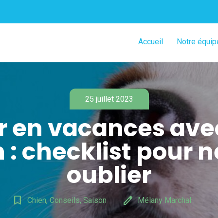
Accueil
Notre équip
25 juillet 2023
ir en vacances ave
 : checklist pour n
oublier
bookmark_border
edit
Chien, Conseils, Saison
Mélany Marchal