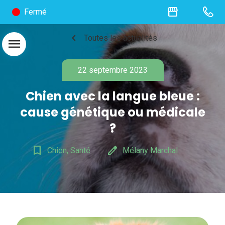
storefront
Fermé
chevron_left
Toutes les actualités
menu
22 septembre 2023
Chien avec la langue bleue :
cause génétique ou médicale
?
bookmark_border
edit
Chien, Santé
Mélany Marchal