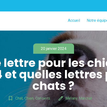
Accueil
Notre équip
20 janvier 2024
 lettre pour les ch
 et quelles lettres
chats ?
bookmark_border
edit
Chat, Chien, Conseils
Mélany Marchal