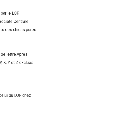
par le LOF.
Société Centrale
ants des chiens pures
 de lettre.Après
, X, Y et Z exclues
 celui du LOF chez