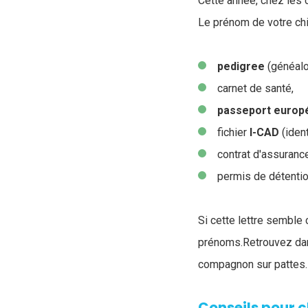
Cette année, chez les c
Le prénom de votre chi
pedigree
(généalo
carnet de santé,
passeport europ
fichier
I-CAD
(iden
contrat d'assuranc
permis de détentio
Si cette lettre semble 
prénoms.Retrouvez dans
compagnon sur pattes.
Conseils pour 