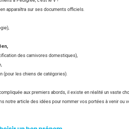
hiens à Pedigree, c'est le V !
en apparaîtra sur ses documents officiels.
gie),
éen,
tification des carnivores domestiques),
e,
n (pour les chiens de catégories).
compliquée aux premiers abords, il existe en réalité un vaste ch
 notre article des idées pour nommer vos portées à venir ou vo
choisir un bon prénom