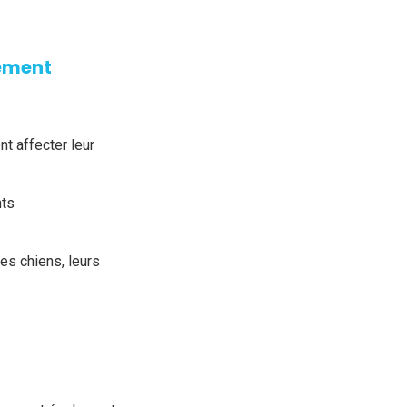
tement
t affecter leur
nts
les chiens, leurs