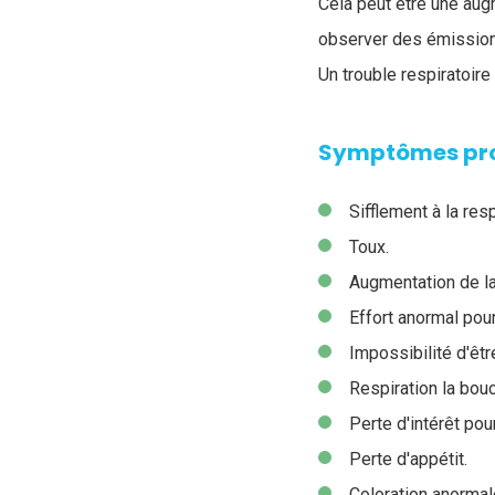
Cela peut être une augm
observer des émission
Un trouble respiratoire 
Symptômes prob
Sifflement à la resp
Toux.
Augmentation de la
Effort anormal pour
Impossibilité d'êt
Respiration la bouc
Perte d'intérêt pour
Perte d'appétit.
Coloration anormal