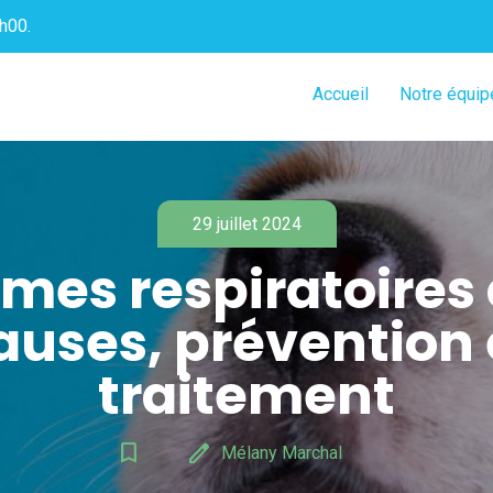
h00.
Accueil
Notre équip
29 juillet 2024
mes respiratoires 
auses, prévention 
traitement
bookmark_border
edit
Mélany Marchal