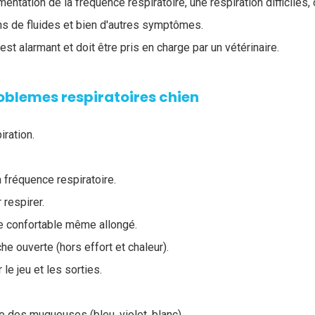
entation de la fréquence respiratoire, une respiration difficiles
s de fluides et bien d'autres symptômes.
est alarmant et doit être pris en charge par un vétérinaire.
lemes respiratoires chien
iration.
 fréquence respiratoire.
 respirer.
re confortable même allongé.
he ouverte (hors effort et chaleur).
 le jeu et les sorties.
e des muqueuses (bleu, violet, blanc).