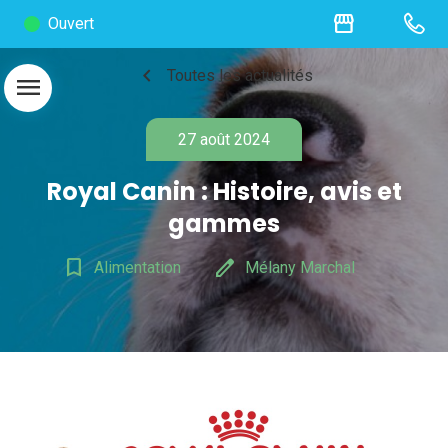
storefront
Ouvert
chevron_left
Toutes les actualités
menu
27 août 2024
Royal Canin : Histoire, avis et
gammes
bookmark_border
edit
Alimentation
Mélany Marchal