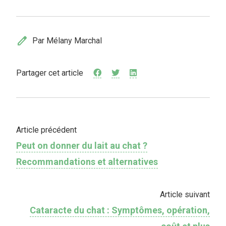
edit
Par Mélany Marchal
Partager cet article
Article précédent
Peut on donner du lait au chat ?
Recommandations et alternatives
Article suivant
Cataracte du chat : Symptômes, opération,