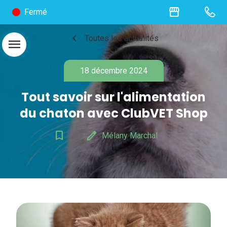
storefront
Fermé
chevron_left
Toutes les actualités
menu
18 décembre 2024
Tout savoir sur l'​alimentation
du chaton avec ClubVET Shop
bookmark_border
edit
Mélany Marchal