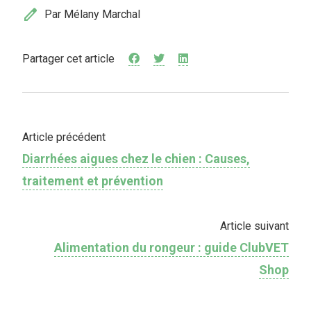
edit
Par Mélany Marchal
Partager cet article
Article précédent
Diarrhées aigues chez le chien : Causes,
traitement et prévention
Article suivant
Alimentation du rongeur : guide ClubVET
Shop