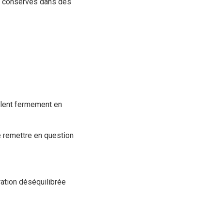
t conservés dans des
illent fermement en
e remettre en question
ration déséquilibrée