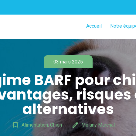
Accueil
Notre équip
03 mars 2025
ime BARF pour chi
vantages, risques 
alternatives
bookmark_border
edit
Alimentation, Chien
Mélany Marchal