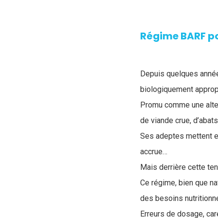
Régime BARF pou
Depuis quelques année
biologiquement appropr
Promu comme une altern
de viande crue, d’abat
Ses adeptes mettent en 
accrue…
Mais derrière cette te
Ce régime, bien que na
des besoins nutritionn
Erreurs de dosage, car