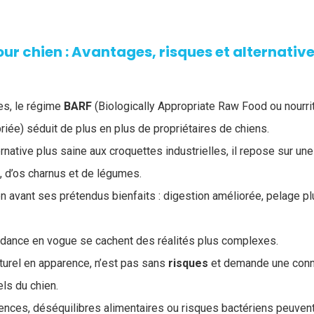
r chien : Avantages, risques et alternativ
s, le régime
BARF
(Biologically Appropriate Raw Food ou nourri
iée) séduit de plus en plus de propriétaires de chiens.
ative plus saine aux croquettes industrielles, il repose sur une
s, d’os charnus et de légumes.
avant ses prétendus bienfaits : digestion améliorée, pelage plus 
ndance en vogue se cachent des réalités plus complexes.
turel en apparence, n’est pas sans
risques
et demande une conn
els du chien.
ences, déséquilibres alimentaires ou risques bactériens peuvent