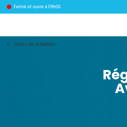
Fermé
et ouvre à 09h00
chevron_left
Toutes les actualités
Rég
A