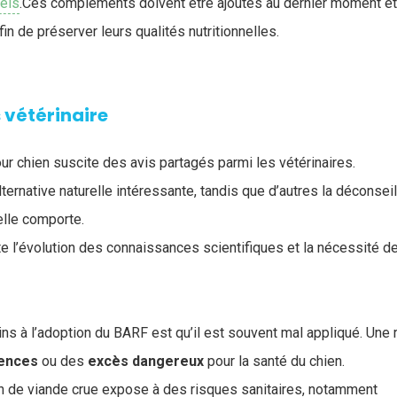
els
.Ces compléments doivent être ajoutés au dernier moment e
in de préserver leurs qualités nutritionnelles.
 vétérinaire
ur chien suscite des avis partagés parmi les vétérinaires.
lternative naturelle intéressante, tandis que d’autres la déconse
elle comporte.
te l’évolution des connaissances scientifiques et la nécessité d
ins à l’adoption du BARF est qu’il est souvent mal appliqué. Une 
ences
ou des
excès
dangereux
pour la santé du chien.
on de viande crue expose à des risques sanitaires, notamment