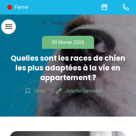
storefront
Fermé
chevron_left
Toutes les actualités
menu
09 février 2026
Quelles sont les races de chien
les plus adaptées à la vie en
appartement ?
bookmark_border
edit
Chien
Juliette Garnodier