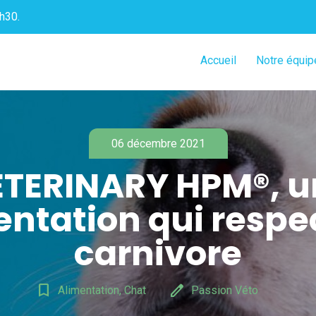
h30.
Accueil
Notre équip
06 décembre 2021
ETERINARY HPM®, u
entation qui respec
carnivore
bookmark_border
edit
Alimentation, Chat
Passion Véto