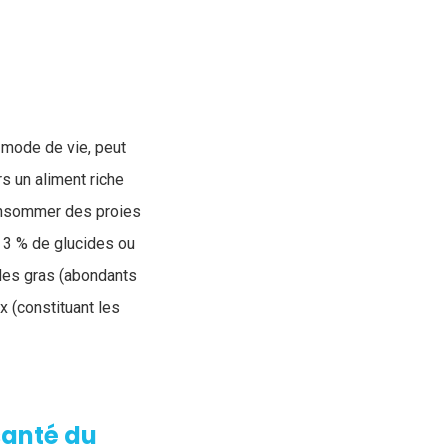
n mode de vie, peut
rs un aliment riche
consommer des proies
e 3 % de glucides ou
ides gras (abondants
 (constituant les
santé du