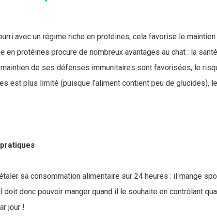
ourri avec un régime riche en protéines, cela favorise le maintie
he en protéines procure de nombreux avantages au chat : la santé 
e maintien de ses défenses immunitaires sont favorisées, le ris
s est plus limité (puisque l’aliment contient peu de glucides), l
pratiques
 étaler sa consommation alimentaire sur 24 heures : il mange sp
 il doit donc pouvoir manger quand il le souhaite en contrôlant q
r jour !