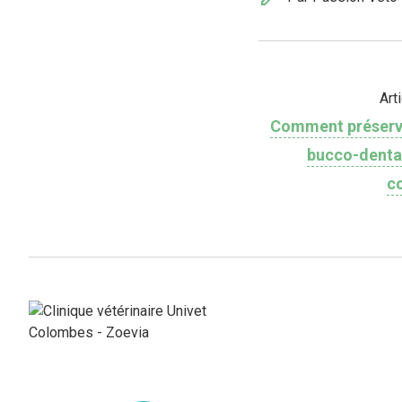
Art
Comment préserve
bucco-dentai
c