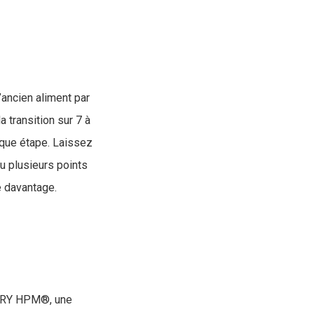
’ancien aliment par
a transition sur 7 à
haque étape. Laissez
u plusieurs points
e davantage.
INARY HPM®, une