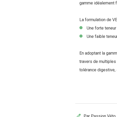
gamme idéalement fo
La formulation de 
Une forte teneur
Une faible teneu
En adoptant la gamm
travers de multiples 
tolérance digestive,
edit
Par Passion Véto