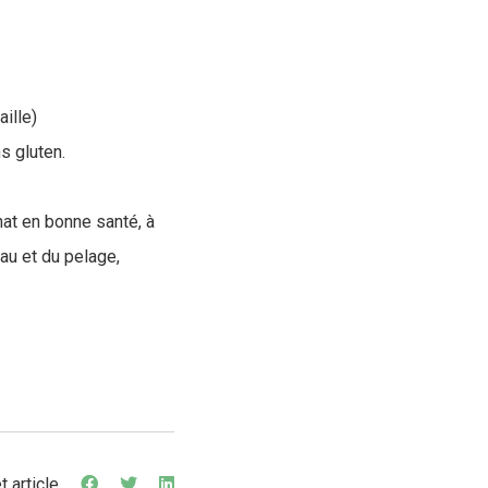
ille)
s gluten.
t en bonne santé, à
eau et du pelage,
t article