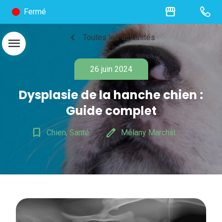
storefront
Fermé
chevron_left
Toutes les actualités
menu
26 juin 2024
Dysplasie de la hanche chien :
Guide complet
bookmark_border
edit
Chien, Santé
Mélany Marchal