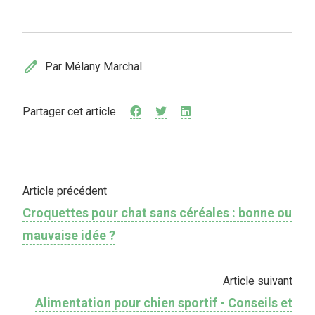
edit
Par Mélany Marchal
Partager cet article
Article précédent
Croquettes pour chat sans céréales : bonne ou
mauvaise idée ?
Article suivant
Alimentation pour chien sportif - Conseils et