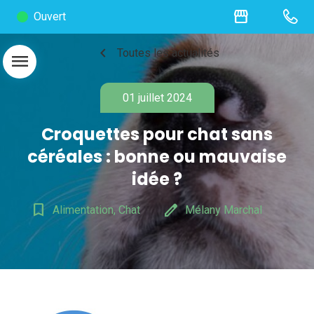
storefront
Ouvert
chevron_left
Toutes les actualités
menu
01 juillet 2024
Croquettes pour chat sans
céréales : bonne ou mauvaise
idée ?
bookmark_border
edit
Alimentation, Chat
Mélany Marchal