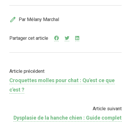
edit
Par Mélany Marchal
Partager cet article
Article précédent
Croquettes molles pour chat : Qu'est ce que
c'est ?
Article suivant
Dysplasie de la hanche chien : Guide complet