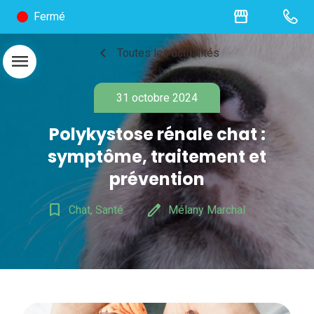
storefront
Fermé
chevron_left
Toutes les actualités
menu
31 octobre 2024
Polykystose rénale chat :
symptôme, traitement et
prévention
bookmark_border
edit
Chat, Santé
Mélany Marchal