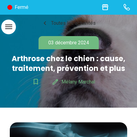
storefront
Fermé
chevron_left
Toutes les actualités
menu
03 décembre 2024
Arthrose chez le chien : cause,
traitement, prévention et plus
bookmark_border
edit
Mélany Marchal