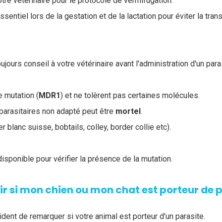
re vétérinaire pour le protocole de vermifugation.
essentiel lors de la gestation et de la lactation pour éviter la tr
jours conseil à votre vétérinaire avant l'administration d'un para
e mutation (
MDR1
) et ne tolèrent pas certaines molécules.
iparasitaires non adapté peut être
mortel
.
 blanc suisse, bobtails, colley, border collie etc).
isponible pour vérifier la présence de la mutation.
 si mon chien ou mon chat est porteur de p
ident de remarquer si votre animal est porteur d'un parasite.