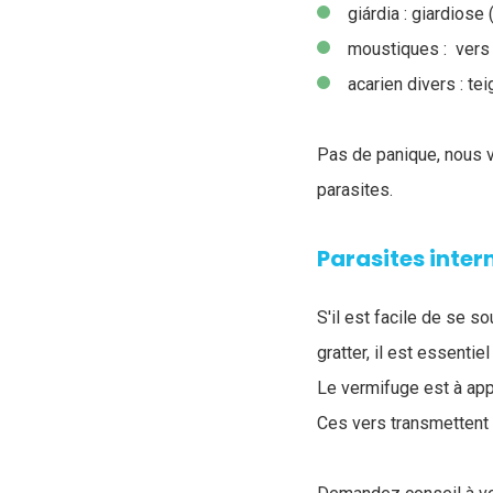
giárdia : giardiose
moustiques : vers
acarien divers : te
Pas de panique, nous v
parasites.
Parasites inter
S'il est facile de se s
gratter, il est essenti
Le vermifuge est à app
Ces vers transmettent d