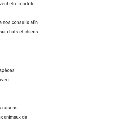
vent être mortels
 nos conseils afin
sur chats et chiens.
espèces.
 avec
s raisons.
ux animaux de