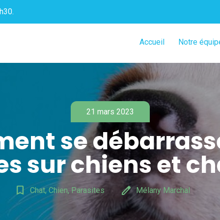
h30.
Accueil
Notre équip
21 mars 2023
ent se débarrasse
s sur chiens et ch
bookmark_border
edit
Chat, Chien, Parasites
Mélany Marchal