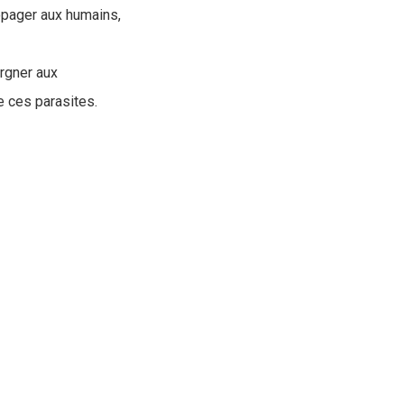
opager aux humains,
argner aux
e ces parasites.