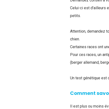
Demandez conseil à vot
Celui-ci est d'ailleurs 
petits.
Attention, demandez tou
chien.
Certaines races ont un
Pour ces races, un ant
(berger allemand, berger
Un test génétique est d
Comment savoir
Il est plus ou moins év