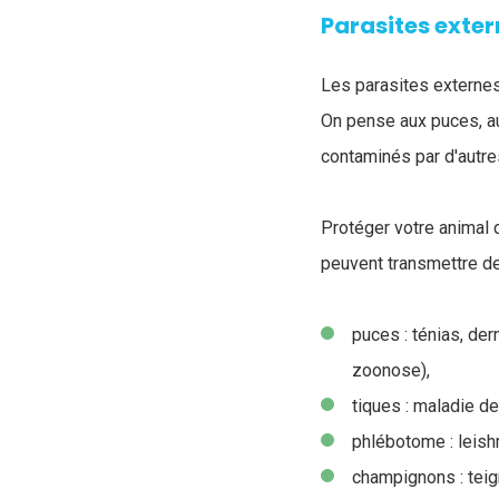
Parasites exter
Les parasites externes
On pense aux puces, a
contaminés par d'autre
Protéger votre animal 
peuvent transmettre d
puces : ténias, der
zoonose),
tiques : maladie de
phlébotome : leis
champignons : teig