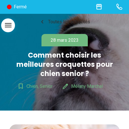
storefront
Fermé
chevron_left
Toutes les actualités
menu
28 mars 2023
Comment choisir les
meilleures croquettes pour
chien senior ?
bookmark_border
edit
Chien, Senior
Mélany Marchal